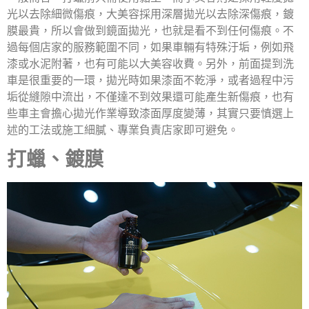
光以去除細微傷痕，大美容採用深層拋光以去除深傷痕，鍍
膜最貴，所以會做到鏡面拋光，也就是看不到任何傷痕。不
過每個店家的服務範圍不同，如果車輛有特殊汙垢，例如飛
漆或水泥附著，也有可能以大美容收費。另外，前面提到洗
車是很重要的一環，拋光時如果漆面不乾淨，或者過程中污
垢從縫隙中流出，不僅達不到效果還可能產生新傷痕，也有
些車主會擔心拋光作業導致漆面厚度變薄，其實只要慎選上
述的工法或施工細膩、專業負責店家即可避免。
打蠟、鍍膜