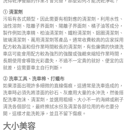
洗得乾淨後續的作業才會完善，那麼如何才能洗乾淨呢？
① 清潔劑
污垢有各式類型，因此需要有相對應的清潔劑，利用水性、
油性溶劑、陰離子界面劑、陽離子界面劑、橘子油等成分，
製作例如洗車精、柏油清潔劑、鐵粉清潔劑、鋁圈清潔劑、
玻璃清潔劑、萬用清潔劑等產品。通常收費較高的店家採用
配方較為溫和但作業時間較長的清潔劑，有些廉價的快速洗
車店可能會用配方較為強烈的強酸或強鹼來縮短作業時間，
長期使用會導致光彩盡失，不過不一定貴的就好、便宜的店
就差，這需要車主自行判斷。
② 洗車工具、洗車棉、打蠟布
如果漆面出現許多細微的直線傷痕，這通常是洗車造成的，
洗車時必須先將漆面的砂石、灰塵用大量的水沖洗，然後搭
配洗車泡沫、清潔劑，並選用粗細、大小不一的海綿或刷子
清洗各個部位，最終擦拭水份及清潔各部位用的布也要分
開，這樣才能洗乾淨，並且不留下傷痕。
大小美容