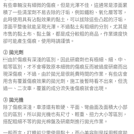
有些車輛沒有細微的傷痕，但是光澤不佳，這通常是漆面累
積了一些清潔劑不易去除的汙垢，例如鐵粉、氧化層等等，
此時使用具有沾黏效果的黏土，可以拔除這些凸起的汙垢，
漆面平整後就能呈現光澤。不過黏土有粗細的分別，尤其是
市售的黏土布、黏土盤，都是成分較粗的商品，作業速度快
卻可能產生傷痕，使用時請謹慎。
② 拋光劑
由於傷痕有深淺的區別，因此研磨劑也有極細、細、中、
粗等區別，才不會導致原本細微的傷痕反而被過度研磨而出
現深傷痕，不過，由於拋光是很耗費時間的作業，有些店會
用含有覆蓋傷痕效果的拋光劑，施工後暫時看不出來，但洗
過一、二次車，覆蓋的成分流失後傷痕就會出現。
③ 拋光機
除了傷痕深淺，車漆還有軟硬、平面、彎曲面及面積大小部
位的區別，所以拋光機也有尺寸、輕重、扭力大小等區別，
搭配粗細不等的拋光棉盤及研磨劑進行拋光作業。
一般而言，打蠟前只需使用黏土，而小美容則是採用輕度拋