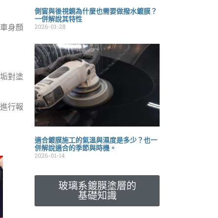
側窗與後視鏡為什麼也需要做撥水鍍膜？
一併解說其特性
2026-01-28
車身顏
垢對塗
進行報
適合鍍膜施工的氣溫與濕度是多少？也一
併解說適合的季節與時機。
2026-01-14
玻璃系鍍膜塗層的
基礎知識