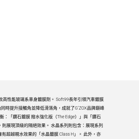
款高性能玻璃系車身鍍膜劑。 Soft99長年引領汽車鍍膜
時提升接觸角並降低滑落角，成就了G’ZOX品牌巔峰
衡：「鑽石鍍膜 撥水強化版（The Edge）」與「鑽石
ze）」，則展現頂級的隔絕效果。 水晶系列則包含：展現系列
擁有超越親水效果的「水晶鍍膜 Class H」。 此外，亦