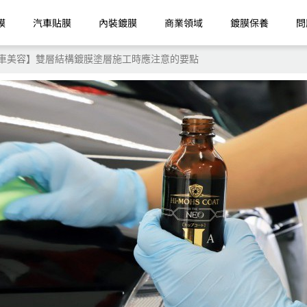
膜
汽車貼膜
內裝鍍膜
商業領域
鍍膜保養
問
車美容】雙層結構鍍膜塗層施工時應注意的要點