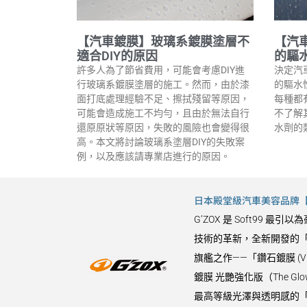
【汽車鍍膜】玻璃系鍍膜塗層不
【汽
適合DIY的原因
的驅
許多人為了節省費用，可能會考慮DIY進
決定汽
行玻璃系鍍膜塗層的施工。然而，由於漆
的驅水
面打底處理經驗不足、擦拭殘留等原因，
每種都
可能會造成施工不均勻，且由於無法自行
不了解
還原原狀等原因，失敗的風險也會變得很
水劑的
高。本文將討論玻璃系塗層DIY的失敗案
例，以及應該請專業店進行的原因。
日本殿堂級汽車美容品牌【G
G’ZOX 是 Soft9
技術的革新，全新開發的「
旗艦之作——「鑽石鍍膜 (
鍍膜 光艷強化版（The 
最高等級光澤與透明感的「水晶