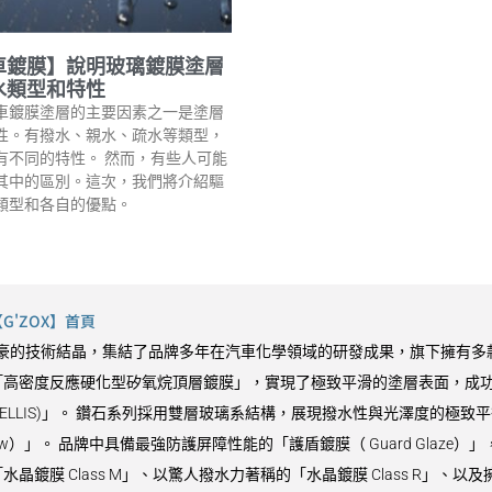
車鍍膜】說明玻璃鍍膜塗層
水類型和特性
車鍍膜塗層的主要因素之一是塗層
性。有撥水、親水、疏水等類型，
有不同的特性。 然而，有些人可能
其中的區別。這次，我們將介紹驅
類型和各自的優點。
'ZOX】首頁
9 最引以為豪的技術結晶，集結了品牌多年在汽車化學領域的研發成果，旗下擁有多
高密度反應硬化型矽氧烷頂層鍍膜」，實現了極致平滑的塗層表面，成功同
VELLIS)」。 鑽石系列採用雙層玻璃系結構，展現撥水性與光澤度的極致平
Glow）」。 品牌中具備最強防護屏障性能的「護盾鍍膜（ Guard Gla
鍍膜 Class M」、以驚人撥水力著稱的「水晶鍍膜 Class R」、以及