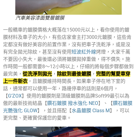
汽車美容漆面雙層鍍膜
一般轎車的鍍膜價格大概落在15000元以上，看你使用的鍍
膜材料及車子的大小，有些店家會主打3000元鍍膜，這些肯
定都沒有做好美容的前置作業，沒有把車子洗乾淨，或是沒
有完全拋光除紋，甚至沒有使用
短波紅外線
烤燈，大家千萬
不要因小失大，最後還必須將鍍膜拋掉重做，得不償失。施
作時間一般都需要8～12小時以上，仔細的將每個步驟都做到
最完美，
從洗淨到拋光
，
除紋到最後鍍膜
，
完整的幫愛車穿
上一件新衣
，且鍍膜維持時間長，如果車子停在地下室的
話，通常都可以使用一年，路邊停車的話則是6個月，
【
G’ZOX
】使用的鍍膜劑是頂級鍍膜劑品牌Soft99最引以為
傲的最新技術結晶【
鑽石鍍膜 撥水強化 NEO
】、【
鑽石鍍膜
光艷強化 GLOW
】，並且搭配【
水晶鍍膜 Class M
】，可以
更完整、更確實保護您的愛車。