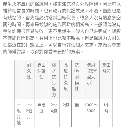
產生永不氧化的保護層，將車漆完整與外界隔絕，因此可以
維持相當長的時間，也有較好的保護效果。不過，鍍膜也是
有缺點的，首先是必須常常回廠保養，很多人沒有這麼多空
閒的時間，再來是鍍膜的施作困難度相當高，一般師傅沒有
專業訓練很容易失敗，更不用說由一般人自己來完成。鍍膜
不僅施作門檻高、費用上也比較不親民，但是保護力與耐久
性都遠在於打蠟之上，可以自行評估個人需求，來廠與專業
的師傅討論，取得對你愛車最好的方案。
耐
表面
潑
亮
抗
費用
施工
久
保護
水
度
UV
（按車
時間
性
性
抗
持
耐
型大
污
久
候
小）
能
度
性
力
一
1～
無硬
2～
2週
無
1000～
1小
般
2個
度
4週
3000
時
打
月
蠟