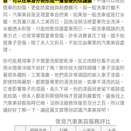
容
，
可以在車身外表形成一層堅硬的保護膜
，不僅可以抵抗
簡單的刮傷，更能防腐蝕與粉塵髒污，與一般洗車打蠟不
同，汽車美容是呈現愛車自然美，如果是一般洗車或是打水
蠟，充其量只是人工美而已，因為沒辦法將愛車完全洗淨，
水蠟遇水則發，只能短暫保護愛車而已。一般洗車錯誤的洗
車方式，也常常導致愛車受傷，許多消費者花了錢，還不知
道車子受傷，賠了夫人又折兵，不如交由專業的汽車美容處
理。
你可能覺得車子不需要洗那麼乾淨，反正肉眼也看不出來，
用水簡單沖過不就好了嗎？那你就大錯特錯囉！車子漆面附
著很多鐵粉、工業落塵，他們是非常頑固的嵌入車子漆面，
即使特殊藥劑，都需要專業的清洗技術，如果不清洗的話，
它會影響車子的漆面，長久下來，你的漆面就會留下痕跡或
是紋路，很多人都是到那個時候才意識到嚴重性，最後找上
汽車美容都為時已晚，沒辦法搶救恢復至百分之百，所以建
議好好了解一下，讓這篇文章帶你認識汽車美容吧！
常見汽車美容服務評比
精緻洗車
打蠟
小美容
大美容