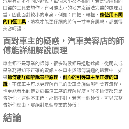
汽車有許多不同的部位，每個大小都不相同，若是使用相同
口徑的工具去施作，有可能太小的地方沒辦法完整的處理妥
當，因此面對較小的車身，例如：門把、輪框，
應使用不同
的口徑工具
，這樣才能更仔細的將每一寸車身肌膚，都獲得
美容呵護。
面對車主的疑惑，汽車美容店的師
傅能詳細解說原理
車主都不是專業的師傅，很多時候都是道聽途說，從朋友或
是業務得知不正確的資訊。在車主與師傅溝通的過程中，如
果
師傅能詳細解說某些原理
，
耐心的引導車主至正確的知
識
，不僅車主可以更理解自己的愛車會施做哪些美容流程，
也更能看出師傅對於每道工序的理解程度。許多師傅都只是
告訴你，這個不正確、那個不對，若有一個師傅，可以完整
告訴你理由，那絕對是個專業的師傅！
結論