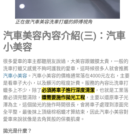
正在做汽車美容洗車打蠟的師傅視角
汽車美容內容介紹(三)：汽車
小美容
很多愛車的車主都聽朋友說過，大美容跟鍍膜太貴，一般的
洗車打蠟又感覺不夠呵護我的愛車，這時候很多人就會推薦
汽車小美容
。汽車小美容的價格通常落在4000元左右，主要
是看車子大小，以及髒污的程度計費。服務的內容比洗車打
蠟多上不少，除了
必須將車子進行深度清潔
，也就是工業落
塵必須完整清除，
還需要施作拋光工程
，主要以還原車子光
澤為主，這個拋光的施作時間很長，會將車子處理到漆面完
全平整，最後抹上頂級棕梠蠟才算結束，因此汽車小美容對
愛車來說就像是去角質般的保養肌膚。
拋光是什麼？