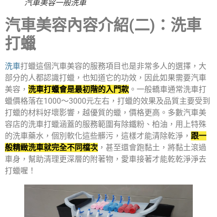
汽車美容一般洗車
汽車美容內容介紹(二)：洗車
打蠟
洗車
打蠟這個汽車美容的服務項目也是非常多人的選擇，大
部分的人都認識打蠟，也知道它的功效，因此如果需要汽車
美容，
洗車打蠟會是最初階的入門款
。一般轎車通常洗車打
蠟價格落在1000～3000元左右，打蠟的效果及品質主要受到
打蠟的材料好壞影響，越優質的蠟，價格更高。多數汽車美
容店的洗車打蠟涵蓋的服務範圍有除鐵粉、柏油，用上特殊
的洗車藥水，個別軟化這些髒污，這樣才能清除乾淨，
跟一
般精緻洗車就完全不同檔次
，甚至還會跑黏土，將黏土滾過
車身，幫助清理更深層的附著物，愛車接著才能乾乾淨淨去
打蠟喔！