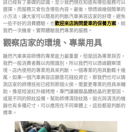
該已經有了基礎的認識，至少我們現在知道有哪些服務可以
選擇，而服務又會包含哪些內容。最後，想透過幾個簡單的
小方法，讓大家可以簡易的判斷汽車美容店家的好壞，避免
一些不好的消費體驗，也
歡迎來店詢問愛車的保養方案
，給
我們一次機會，實際體驗我們專業的服務。
觀察店家的環境、專業用具
雖然汽車美容師傅的專業能力最重要，但是因為專業與否，
我們一般消費者難以肉眼識別，所以我們可以透過觀察環
境、店內使用的專業用具來判斷，一個專業的用具動輒十幾
萬，如果一個汽車美容店願意花錢投資它，那我們也可以猜
測店家的師傅技術已經到那個火侯，需要更專業的用具來輔
助，像是短波紅外線烤燈，專門讓鍍膜晶體結晶的更堅固，
或是不同的照紋設備，幫助師傅清除紋路，拋光與清洗的機
器也有多種尺寸，可以應用在不同車體上，這些都是判斷的
標準。