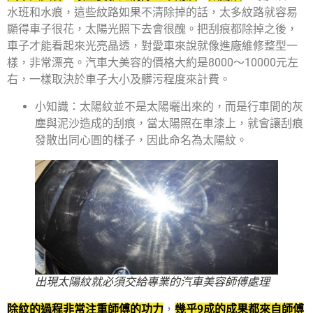
水班和水痕，這些紋路如果不清除掉的話，太多紋路就容易
顯得車子很花，太陽光照下去會很醜。把刮痕都除掉之後，
車子才能看起來光亮晶透，對愛車來說就像進廠維修整型一
樣，非常漂亮。汽車大美容的價格大約是8000～10000元左
右，一樣取決於車子大小及髒污程度來計費。
小知識：太陽紋並不是太陽曬出來的，而是行車間的灰
塵與泥沙造成的刮痕，當太陽照在車漆上，就會讓刮痕
發散出同心圓的樣子，因此命名為太陽紋。
出現太陽紋就必須交給專業的汽車美容師傅處理
除紋的過程非常注重師傅的功力
，
幾乎9成的成果都來自師傅