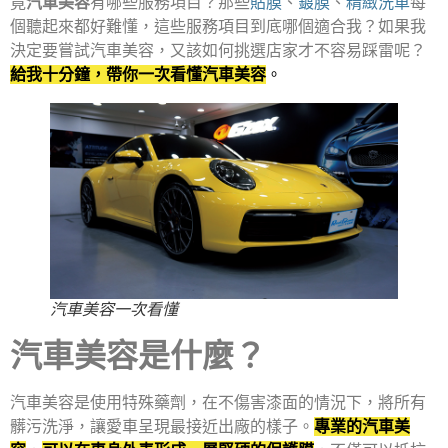
竟
汽車美容
有哪些服務項目？那些
貼膜
、
鍍膜
、
精緻洗車
每
個聽起來都好難懂，這些服務項目到底哪個適合我？如果我
決定要嘗試汽車美容，又該如何挑選店家才不容易踩雷呢？
給我十分鐘，帶你一次看懂汽車美容
。
汽車美容一次看懂
汽車美容是什麼？
汽車美容是使用特殊藥劑，在不傷害漆面的情況下，將所有
髒污洗淨，讓愛車呈現最接近出廠的樣子。
專業的汽車美