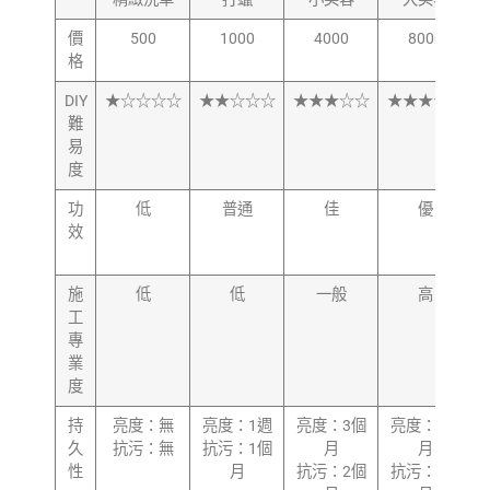
價
500
1000
4000
8000
格
DIY
★☆☆☆☆
★★☆☆☆
★★★☆☆
★★★★☆
難
易
度
功
低
普通
佳
優
效
施
低
低
一般
高
工
專
業
度
持
亮度：無
亮度：1週
亮度：3個
亮度：6個
久
抗污：無
抗污：1個
月
月
性
月
抗污：2個
抗污：3個