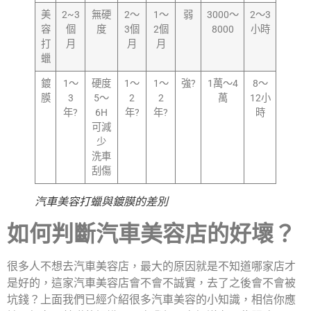
美
2~3
無硬
2～
1～
弱
3000～
2～3
容
個
度
3個
2個
8000
小時
打
月
月
月
蠟
鍍
1～
硬度
1～
1～
強?
1萬～4
8～
膜
3
5～
2
2
萬
12小
年?
6H
年?
年?
時
可減
少
洗車
刮傷
汽車美容打蠟與鍍膜的差別
如何判斷汽車美容店的好壞？
很多人不想去汽車美容店，最大的原因就是不知道哪家店才
是好的，這家汽車美容店會不會不誠實，去了之後會不會被
坑錢？上面我們已經介紹很多汽車美容的小知識，相信你應