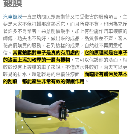
鍍膜
汽車鍍膜
一直是坊間民眾既期待又怕受傷害的服務項目，主
要是大家不像打蠟那麼熟悉它，而且所費不貲，也因為充斥
著許多不肖業者，惡意削價競爭，加上有些施作汽車鍍膜的
師傅，功夫也不夠好，做出來的成品，品質參差不齊，客人
花高價購買的服務，看到這樣的成果，自然就不再願意相
信。
其實鍍膜對車子是真的有用處的
，
它的原理就是在車子
的漆面上添加較厚的一層有機物
，它可以保護你的漆面，相
較於沒有上鍍膜的車子來說，不僅疏水性較好，雨天可以更
輕易的排水，還能輕易的包覆住漆面，
面臨所有髒污及基本
的刮痕
，
都能產生非常有效的保護作用
。