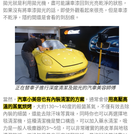
拋光就是利用拋光機，盡可能讓車漆回到光亮乾淨的狀態，
如果沒有將車漆拋光的話，即使外觀看起來很亮，但是車漆
不乾淨，隱約間還是會看的到刮痕。
正在替車子進行深度清潔及拋光的汽車美容師傅
當然，
汽車小美容也有內裝清潔的方案
，通常會使
用高壓高
溫的蒸氣烘烤
，大約130～140度的殺菌蒸氣，不僅有效去除
內裝的細菌，還能去除汗味等異味，同時你也可以再選擇地
毯清潔機，這種清潔機是雙口構造，可以加入藥水清潔，吸
力是一般人吸塵器的3～5倍，可以非常確實的將皮革與地毯