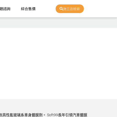
題諮詢
綜合售價
施工店檢索
款高性能玻璃系車身鍍膜劑。 Soft99長年引領汽車鍍膜