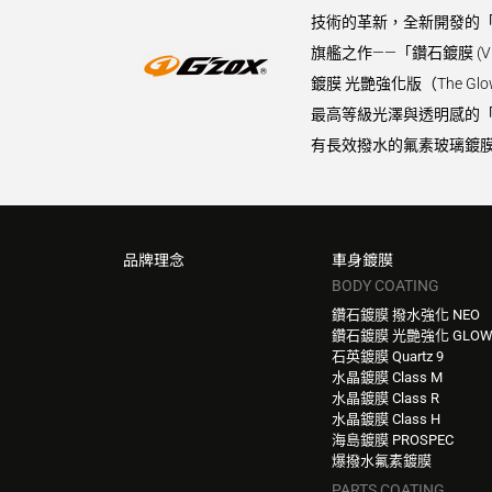
技術的革新，全新開發的「
旗艦之作——「鑽石鍍膜 (
鍍膜 光艷強化版（The 
最高等級光澤與透明感的「水晶
有長效撥水的氟素玻璃鍍膜
品牌理念
車身鍍膜
BODY COATING
鑽石鍍膜 撥水強化 NEO
鑽石鍍膜 光艷強化 GLO
石英鍍膜 Quartz 9
水晶鍍膜 Class M
水晶鍍膜 Class R
水晶鍍膜 Class H
海島鍍膜 PROSPEC
爆撥水氟素鍍膜
PARTS COATING