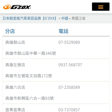
日本殿堂級汽車美容品牌【G’ZOX】
»
中國
»
黑龍江省
分店
電話
高雄鼓山店
07-5529089
高雄市鼓山區中華一路346號
高雄左營店
0937-568707
高雄市左營區文自路172號
高雄六合店
07-2358589
高雄市新興區六合一路93號
苗栗苗栗店
03-7370857