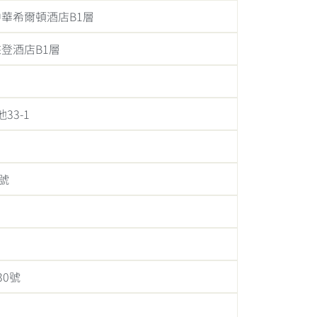
華希爾頓酒店B1層
登酒店B1層
33-1
號
0號
1