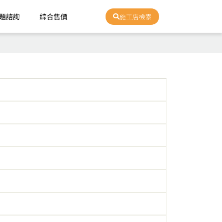
題諮詢
綜合售價
施工店檢索