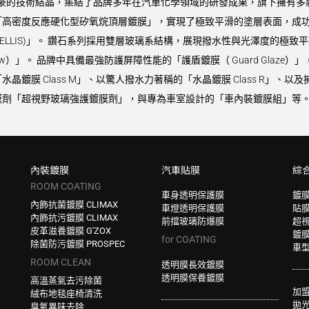
9 最引以為豪的技術結晶，集結了品牌多年在汽車化學領域的研發成果，旗下擁有多
高密度反應硬化型矽氧烷頂層鍍膜」，實現了極致平滑的塗層表面，成功同
VELLIS)」。 鑽石系列採用雙層玻璃系結構，展現撥水性與光澤度的極致平
Glow）」。 品牌中具備最強防護屏障性能的「護盾鍍膜（ Guard Gla
鍍膜 Class M」、以驚人撥水力著稱的「水晶鍍膜 Class R」、以及
劑「超視野玻璃強護鍍膜劑」，與專為車室設計的「車內裝鍍膜組」等。 
內裝鍍膜
汽車貼膜
綜
ROOM COATING
車身透明保護膜
鍍
內飾抗菌鍍膜 CLIMAX
車燈透明保護膜
貼
W
內飾抗污鍍膜 CLIMAX
前擋玻璃防爆膜
超
皮革滋養鍍膜 G'ZOX
鍍
for COATING
除菌防污鍍膜 PROSPEC
車
ROOM CLEAN
透明膜長效鍍膜
透明膜保養鍍膜
高溫蒸氣去污除菌
加
絨布地毯座椅清洗
拋
臭氧異味去除