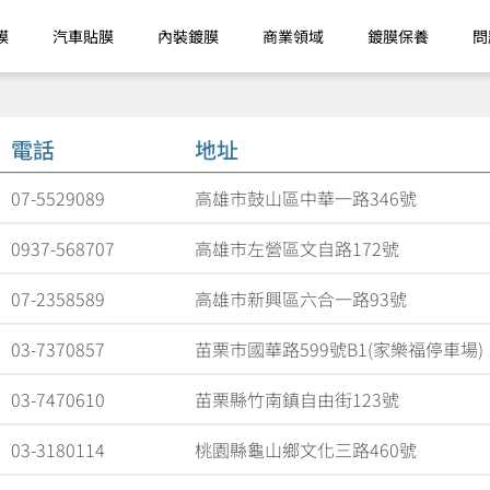
膜
汽車貼膜
內裝鍍膜
商業領域
鍍膜保養
問
電話
地址
07-5529089
高雄市鼓山區中華一路346號
0937-568707
高雄市左營區文自路172號
07-2358589
高雄市新興區六合一路93號
03-7370857
苗栗市國華路599號B1(家樂福停車場)
03-7470610
苗栗縣竹南鎮自由街123號
03-3180114
桃園縣龜山鄉文化三路460號