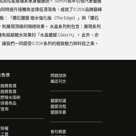
款高性能玻璃系車身鍍膜劑。 Soft99長年引領汽車鍍膜
時提升接觸角並降低滑落角，成就了G’ZOX品牌巔峰
衡：「鑽石鍍膜 撥水強化版（The Edge）」與「鑽石
ze）」，則展現頂級的隔絕效果。 水晶系列則包含：展現系列
擁有超越親水效果的「水晶鍍膜 Class H」。 此外，亦
讓我們一同感受G’ZOX系列的極致魅力與科技之美。
合售價
問題諮詢
雜誌刊文
膜服務售價
膜服務售價
視野撥水雨刷
鍍膜知識
膜保養商品
鍍膜流程
型查詢
鍍膜保養
盟授權
會社概要
光工藝