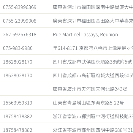
0755-83996369
廣東省深圳市福田區深南中路崗廈大中
0755-23999008
廣東省深圳市福田區金田路大中華喜來
262-692676318
Rue Martinel Lassays, Reunion
075-983-9980
〒614-8171 京都府八幡市上津屋尼ヶ池
18628028170
四川省成都市武侯區永順路38號附5號
18628028170
四川省成都市高新區府城大道西段505
廣東省廣州市天河區天河北路243號
15563959319
山東省青島嶗山區东海东路5-22号
18758478882
浙江省寧波市鄞洲區中河街道科技路33
18758478882
浙江省寧波市鄞州區四明中路688号B