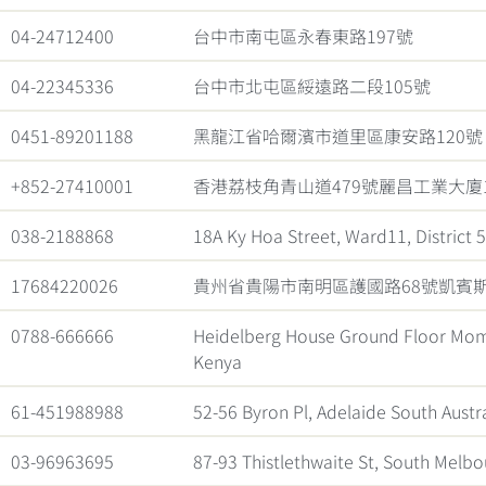
04-24712400
台中市南屯區永春東路197號
04-22345336
台中市北屯區綏遠路二段105號
0451-89201188
黑龍江省哈爾濱市道里區康安路120號
+852-27410001
香港荔枝角青山道479號麗昌工業大廈
038-2188868
18A Ky Hoa Street, Ward11, District 
17684220026
貴州省貴陽市南明區護國路68號凱賓
0788-666666
Heidelberg House Ground Floor Mom
Kenya
61-451988988
52-56 Byron Pl, Adelaide South Austr
03-96963695
87-93 Thistlethwaite St, South Melb