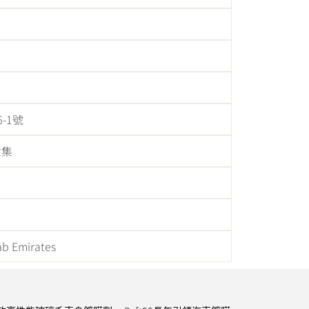
-1號
世集
rab Emirates