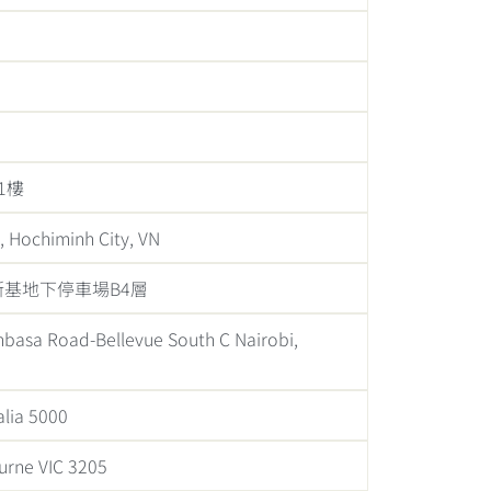
1樓
5, Hochiminh City, VN
斯基地下停車場B4層
basa Road-Bellevue South C Nairobi,
alia 5000
ourne VIC 3205