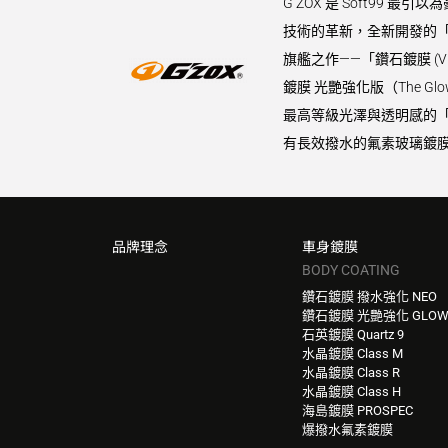
G’ZOX 是 Soft9
技術的革新，全新開發的「
旗艦之作——「鑽石鍍膜 (
鍍膜 光艷強化版（The 
最高等級光澤與透明感的「水晶
有長效撥水的氟素玻璃鍍膜
品牌理念
車身鍍膜
BODY COATING
鑽石鍍膜 撥水強化 NEO
鑽石鍍膜 光艷強化 GLO
石英鍍膜 Quartz 9
水晶鍍膜 Class M
水晶鍍膜 Class R
水晶鍍膜 Class H
海島鍍膜 PROSPEC
爆撥水氟素鍍膜