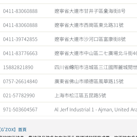
0411-83060888
遼寧省大連市甘井子區亲海街8号
0411-83060888
遼寧省大連市西崗區東北路31號
0411-39742855
遼寧省大連市沙河口區富康街8號
0411-83776663
遼寧省大連市中山區二七廣場北斗街46
15882821890
四川省绵阳市涪城區三江國際麗城閱
0757-26614840
廣東省佛山市順德區風華路15號
021-57782990
上海市松江區五昆路5號
971-503604567
Al Jerf Industrial 1 - Ajman, United A
'ZOX】首頁