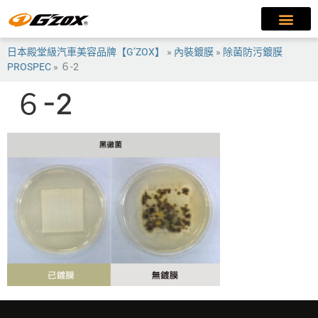
日本殿堂級汽車美容品牌【G’ZOX】
»
內裝鍍膜
»
除菌防污鍍膜
PROSPEC
»
６-2
６-2