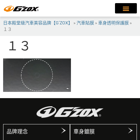
日本殿堂級汽車美容品牌【G’ZOX】
»
汽車貼膜
»
車身透明保護膜
»
１３
１３
品牌理念
車身鍍膜