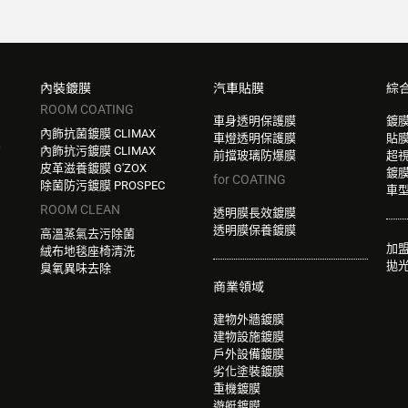
內裝鍍膜
汽車貼膜
綜
ROOM COATING
車身透明保護膜
鍍
內飾抗菌鍍膜 CLIMAX
車燈透明保護膜
貼
W
內飾抗污鍍膜 CLIMAX
前擋玻璃防爆膜
超
皮革滋養鍍膜 G'ZOX
鍍
for COATING
除菌防污鍍膜 PROSPEC
車
ROOM CLEAN
透明膜長效鍍膜
透明膜保養鍍膜
高溫蒸氣去污除菌
加
絨布地毯座椅清洗
拋
臭氧異味去除
商業領域
建物外牆鍍膜
建物設施鍍膜
戶外設備鍍膜
劣化塗裝鍍膜
重機鍍膜
遊艇鍍膜