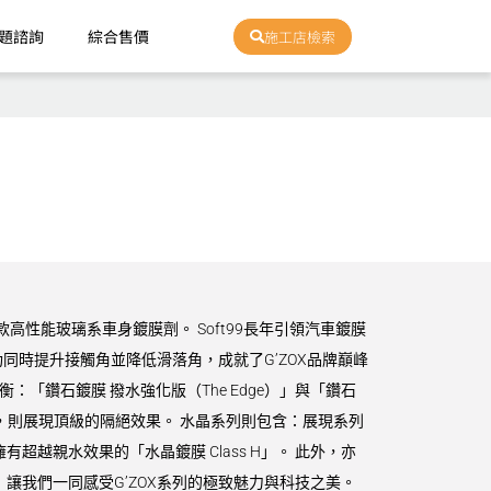
題諮詢
綜合售價
施工店檢索
款高性能玻璃系車身鍍膜劑。 Soft99長年引領汽車鍍膜
時提升接觸角並降低滑落角，成就了G’ZOX品牌巔峰
衡：「鑽石鍍膜 撥水強化版（The Edge）」與「鑽石
ze）」，則展現頂級的隔絕效果。 水晶系列則包含：展現系列
擁有超越親水效果的「水晶鍍膜 Class H」。 此外，亦
讓我們一同感受G’ZOX系列的極致魅力與科技之美。