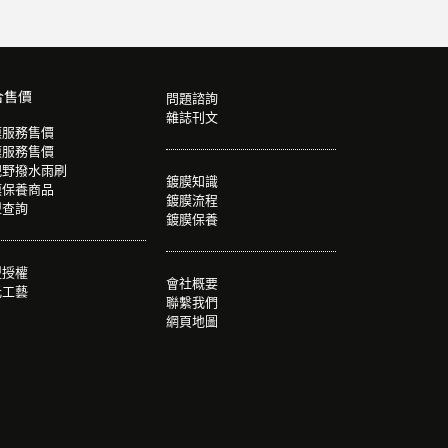
合售價
問題諮詢
雜誌刊文
膜服務售價
膜服務售價
視野撥水雨刷
鍍膜知識
膜保養商品
鍍膜流程
型查詢
鍍膜保養
盟授權
會社概要
光工藝
聯繫我們
網頁地圖