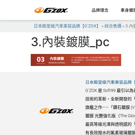
品牌理念
車身鍍
日本殿堂級汽車美容品牌【G’ZOX】
»
綜合售價
»
3.內
3.內裝鍍膜_pc
日本殿堂級汽車美容品牌【G
G’ZOX 是 Soft9
技術的革新，全新開發的「
旗艦之作——「鑽石鍍膜 (
鍍膜 光艷強化版（The 
最高等級光澤與透明感的「水晶
有長效撥水的氟素玻璃鍍膜