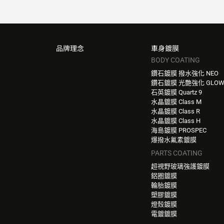
品牌理念
車身鍍膜
BODY COATING
鑽石鍍膜 撥水強化 NEO
鑽石鍍膜 光艷強化 GLO
石英鍍膜 Quartz 9
水晶鍍膜 Class M
水晶鍍膜 Class R
水晶鍍膜 Class H
海島鍍膜 PROSPEC
爆撥水氟素鍍膜
PARTS COATING
超視野玻璃強護鍍膜
鋁圈鍍膜
輪胎鍍膜
塑膠鍍膜
燈殼鍍膜
電鍍鍍膜