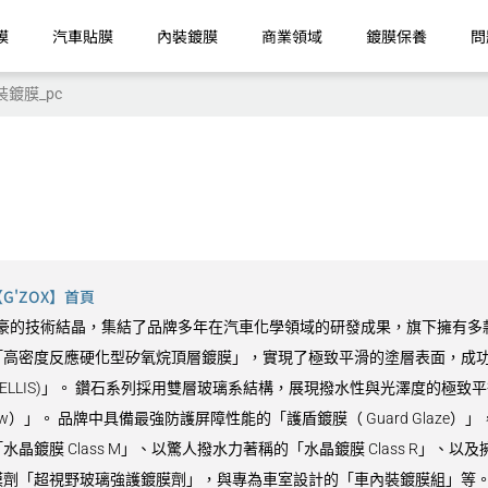
膜
汽車貼膜
內裝鍍膜
商業領域
鍍膜保養
問
裝鍍膜_pc
'ZOX】首頁
9 最引以為豪的技術結晶，集結了品牌多年在汽車化學領域的研發成果，旗下擁有多
高密度反應硬化型矽氧烷頂層鍍膜」，實現了極致平滑的塗層表面，成功同
VELLIS)」。 鑽石系列採用雙層玻璃系結構，展現撥水性與光澤度的極致平
Glow）」。 品牌中具備最強防護屏障性能的「護盾鍍膜（ Guard Gla
鍍膜 Class M」、以驚人撥水力著稱的「水晶鍍膜 Class R」、以及
劑「超視野玻璃強護鍍膜劑」，與專為車室設計的「車內裝鍍膜組」等。 