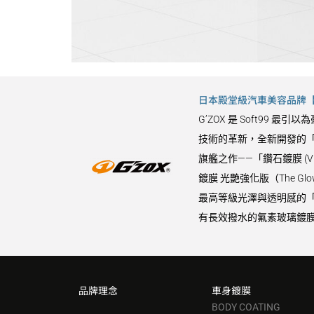
日本殿堂級汽車美容品牌【G
G’ZOX 是 Soft9
技術的革新，全新開發的「
旗艦之作——「鑽石鍍膜 (
鍍膜 光艷強化版（The 
最高等級光澤與透明感的「水晶
有長效撥水的氟素玻璃鍍膜
品牌理念
車身鍍膜
BODY COATING