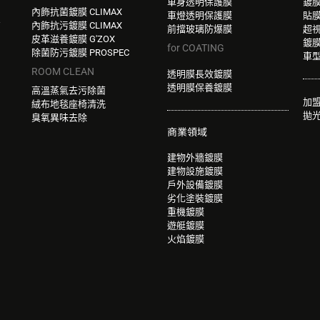
車身透明保護膜
鍍
內飾抗菌鍍膜 CLIMAX
車燈透明保護膜
貼
W
內飾抗污鍍膜 CLIMAX
前擋玻璃防爆膜
超
皮革滋養鍍膜 G'ZOX
鍍
for COATING
除菌防污鍍膜 PROSPEC
車
ROOM CLEAN
透明膜長效鍍膜
透明膜保養鍍膜
高溫蒸氣去污除菌
加
絨布地毯座椅清洗
拋
臭氧異味去除
商業領域
建物外牆鍍膜
建物設施鍍膜
戶外設備鍍膜
劣化塗裝鍍膜
重機鍍膜
遊艇鍍膜
火焰鍍膜