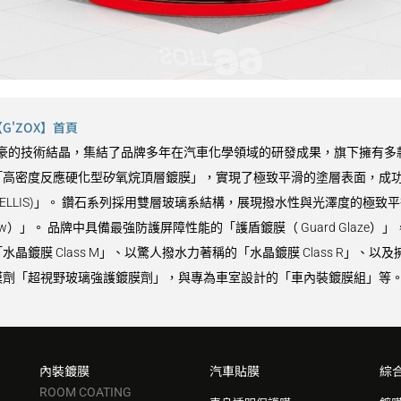
'ZOX】首頁
9 最引以為豪的技術結晶，集結了品牌多年在汽車化學領域的研發成果，旗下擁有多
高密度反應硬化型矽氧烷頂層鍍膜」，實現了極致平滑的塗層表面，成功同
VELLIS)」。 鑽石系列採用雙層玻璃系結構，展現撥水性與光澤度的極致平
Glow）」。 品牌中具備最強防護屏障性能的「護盾鍍膜（ Guard Gla
鍍膜 Class M」、以驚人撥水力著稱的「水晶鍍膜 Class R」、以及
劑「超視野玻璃強護鍍膜劑」，與專為車室設計的「車內裝鍍膜組」等。 
內裝鍍膜
汽車貼膜
綜
ROOM COATING