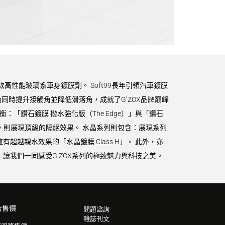
款高性能玻璃系車身鍍膜劑。 Soft99長年引領汽車鍍膜
時提升接觸角並降低滑落角，成就了G’ZOX品牌巔峰
衡：「鑽石鍍膜 撥水強化版（The Edge）」與「鑽石
ze）」，則展現頂級的隔絕效果。 水晶系列則包含：展現系列
擁有超越親水效果的「水晶鍍膜 Class H」。 此外，亦
讓我們一同感受G’ZOX系列的極致魅力與科技之美。
合售價
問題諮詢
雜誌刊文