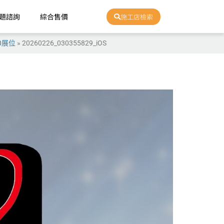
題諮詢
綜合售價
施工店檢索
0展位
»
20260226_030355829_iOS