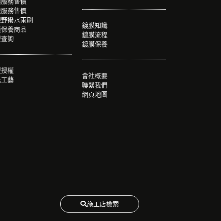
膜服務售價
膜服務售價
視野撥水雨刷
鍍膜知識
膜保養商品
鍍膜流程
型查詢
鍍膜保養
盟授權
會社概要
光工藝
聯繫我們
網頁地圖
施工店檢索