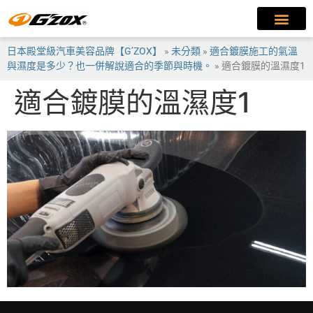
日本殿堂級汽車美容品牌【G’ZOX】
»
未分類
»
適合鍍膜施工的氣溫
與濕度是多少？也一併解說適合的季節與時機。
»
適合鍍膜的溫濕度1
適合鍍膜的溫濕度1