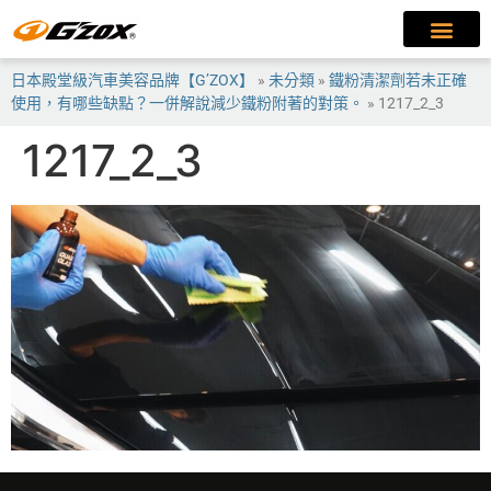
日本殿堂級汽車美容品牌【G’ZOX】
»
未分類
»
鐵粉清潔劑若未正確
使用，有哪些缺點？一併解說減少鐵粉附著的對策。
»
1217_2_3
1217_2_3