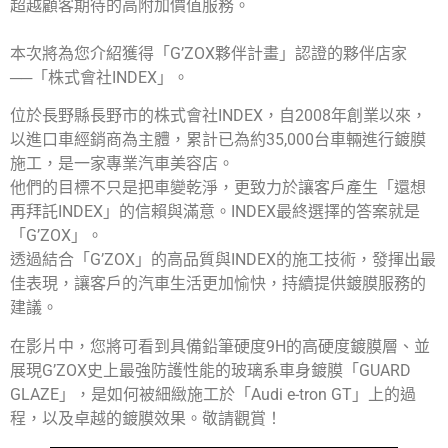
超越顧客期待的高附加價值服務。
本次將為您介紹獲得「G’ZOX夥伴計畫」認證的夥伴店家
──「株式會社INDEX」。
位於長野縣長野市的株式會社INDEX，自2008年創業以來，
以進口車經銷商為主體，累計已為約35,000台車輛進行鍍膜
施工，是一家專業汽車美容店。
他們的目標不只是把車變乾淨，更致力於讓客戶產生「還想
再拜託INDEX」的信賴與滿意。INDEX最終選擇的答案就是
「G’ZOX」。
透過結合「G’ZOX」的高品質與INDEX的施工技術，發揮出最
佳表現，讓客戶的汽車生活更加愉快，持續提供鍍膜服務的
建議。
在影片中，您將可看到具備鉛筆硬度9H的高硬度鍍膜層、並
展現G’ZOX史上最強防護性能的玻璃系車身鍍膜「GUARD
GLAZE」，是如何被細緻施工於「Audi e-tron GT」上的過
程，以及卓越的鍍膜效果。敬請觀賞！