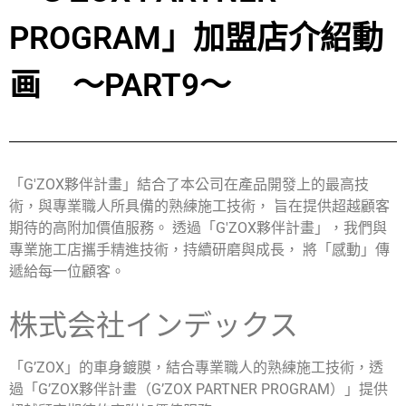
PROGRAM」加盟店介紹動
画 ～PART9～
「G'ZOX夥伴計畫」結合了本公司在產品開發上的最高技
術，與專業職人所具備的熟練施工技術， 旨在提供超越顧客
期待的高附加價值服務。 透過「G'ZOX夥伴計畫」，我們與
專業施工店攜手精進技術，持續研磨與成長， 將「感動」傳
遞給每一位顧客。
株式会社インデックス
「G’ZOX」的車身鍍膜，結合專業職人的熟練施工技術，透
過「G’ZOX夥伴計畫（G’ZOX PARTNER PROGRAM）」提供