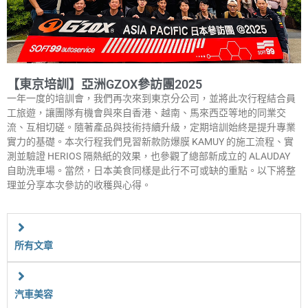
【東京培訓】亞洲GZOX參訪團2025
一年一度的培訓會，我們再次來到東京分公司，並將此次行程結合員
工旅遊，讓團隊有機會與來自香港、越南、馬來西亞等地的同業交
流、互相切磋。隨著產品與技術持續升級，定期培訓始終是提升專業
實力的基礎。本次行程我們見習新款防爆膜 KAMUY 的施工流程、實
測並驗證 HERIOS 隔熱紙的效果，也參觀了總部新成立的 ALAUDAY
自助洗車場。當然，日本美食同樣是此行不可或缺的重點。以下將整
理並分享本次參訪的收穫與心得。
所有文章
汽車美容