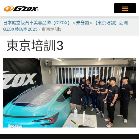
日本殿堂級汽車美容品牌【G’ZOX】
»
未分類
»
【東京培訓】亞洲
GZOX參訪團2025
»
東京培訓3
東京培訓3