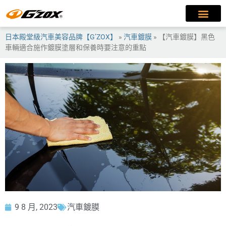
日本殿堂級汽車美容品牌【G’ZOX】
»
汽車鍍膜
»
【汽車鍍膜】黑色
車輛適合施作鍍膜塗層和保養時要注意的重點
9 8 月, 2023
汽車鍍膜