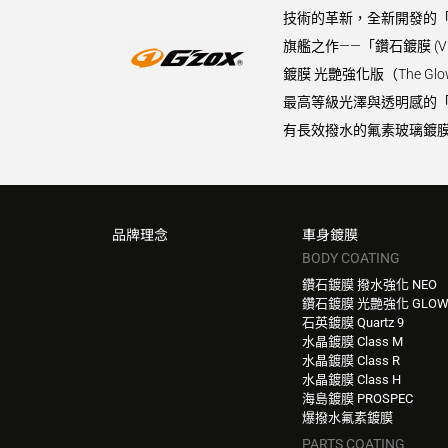
技術的革新，全新開發的「
旗艦之作——「鑽石鍍膜 (
鍍膜 光艷強化版（The 
最高等級光澤與透明感的「水晶
有長效撥水的氟素玻璃鍍膜
品牌理念
車身鍍膜
BODY COATING
鑽石鍍膜 撥水強化 NEO
鑽石鍍膜 光艷強化 GLO
石英鍍膜 Quartz 9
水晶鍍膜 Class M
水晶鍍膜 Class R
水晶鍍膜 Class H
海島鍍膜 PROSPEC
爆撥水氟素鍍膜
PARTS COATING