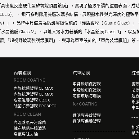
高密度反應硬化型矽氧烷頂層鍍膜」，實現了極致平滑的塗層表面，成功同
VELLIS)」。 鑽石系列採用雙層玻璃系結構，展現撥水性與光澤度的極致平
Glow）」。 品牌中具備最強防護屏障性能的「護盾鍍膜（ Guard Gla
鍍膜 Class M」、以驚人撥水力著稱的「水晶鍍膜 Class R」、以及
劑「超視野玻璃強護鍍膜劑」，與專為車室設計的「車內裝鍍膜組」等。 
內裝鍍膜
汽車貼膜
綜
ROOM COATING
車身透明保護膜
鍍
內飾抗菌鍍膜 CLIMAX
車燈透明保護膜
貼
W
內飾抗污鍍膜 CLIMAX
前擋玻璃防爆膜
超
皮革滋養鍍膜 G'ZOX
鍍
for COATING
除菌防污鍍膜 PROSPEC
車
ROOM CLEAN
透明膜長效鍍膜
透明膜保養鍍膜
高溫蒸氣去污除菌
加
絨布地毯座椅清洗
拋
臭氧異味去除