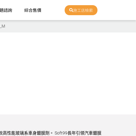
題諮詢
綜合售價
施工店檢索
3_M
款高性能玻璃系車身鍍膜劑。 Soft99長年引領汽車鍍膜