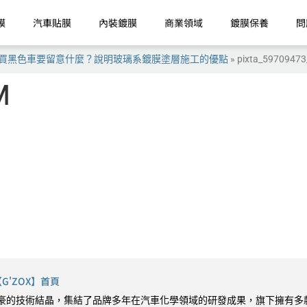
膜
汽車貼膜
內裝鍍膜
商業領域
鍍膜保養
問
買黑色車要留意什麼？說明玻璃系鍍膜塗層施工的優點
»
pixta_5970947
M
'ZOX】首頁
9 最引以為豪的技術結晶，集結了品牌多年在汽車化學領域的研發成果，旗下擁有多