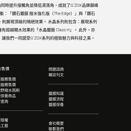
時提升接觸角並降低滑落角，成就了G’ZOX品牌巔峰
衡：「鑽石鍍膜 撥水強化版（The Edge）」與「鑽石
ze）」，則展現頂級的隔絕效果。 水晶系列則包含：展現系列
擁有超越親水效果的「水晶鍍膜 Class H」。 此外，亦
讓我們一同感受G’ZOX系列的極致魅力與科技之美。
合售價
問題諮詢
雜誌刊文
膜服務售價
膜服務售價
視野撥水雨刷
鍍膜知識
膜保養商品
鍍膜流程
型查詢
鍍膜保養
盟授權
會社概要
光工藝
聯繫我們