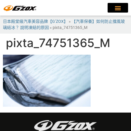
日本殿堂級汽車美容品牌【G’ZOX】
»
【汽車保養】如何防止擋風玻
璃結冰？ 說明凍結的原因
»
pixta_74751365_M
pixta_74751365_M