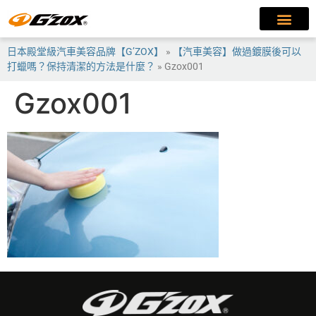
日本殿堂級汽車美容品牌【G’ZOX】
»
【汽車美容】做過鍍膜後可以
打蠟嗎？保持清潔的方法是什麼？
»
Gzox001
Gzox001