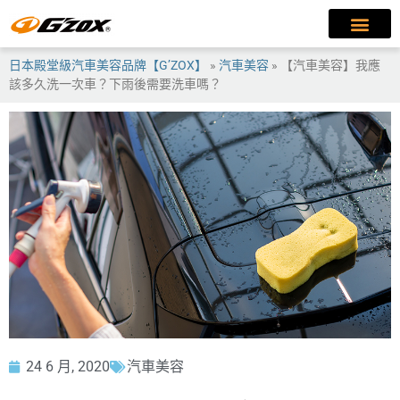
日本殿堂級汽車美容品牌【G’ZOX】
»
汽車美容
»
【汽車美容】我應
該多久洗一次車？下雨後需要洗車嗎？
24 6 月, 2020
汽車美容