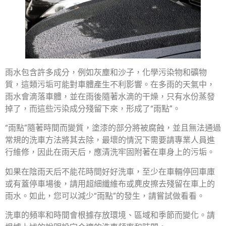
雨水包含許多成分，例如灰塵和沙子，化學污染物和礦物
質，這類污垢可能對車體產生不利影響。在多雨的天氣中，
雨水會滴落車體，並在雨後隨著水滴的干燥，只有水份蒸發
掉了，而這些污染成分殘留下來，形成了“雨點”。
“雨點”隨著時間而變質，塗漆的部分將被腐蝕，並且無法通過
常規的洗車方法將其去除，最壞的情況下需要請專業人員進
行維修，因此在雨天后，應清洗牢固附著在車身上的污垢。
如果在陰雨天后不能花時間好好洗車，至少在車輛停回車庫
或有蓋停車場後，請用超細纖維布或麂皮擦去殘留在車上的
雨水。如此，您可以減少“雨點”的發生，請嘗試做看看。
洗車的頻率和時間會根據存放環境、區域和季節而變化。請