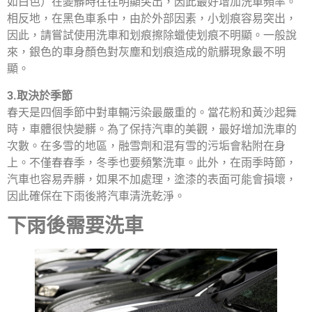
如白色）在變髒時往往明顯突出，因此最好增加洗車頻率。
相反地，在黑色車系中，由於外部因素，小划痕容易突出，
因此，請嘗試使用洗車和划痕擦除蠟使划痕不明顯。一般說
來，銀色的車身顏色對灰塵和划痕造成的骯髒現象最不明
顯。
3.取決於季節
春天是四個季節中對車輛污染最嚴重的。當花粉和黃沙起舞
時，車體很快變髒。為了保持汽車的美觀，最好增加洗車的
次數。在多雪的地區，融雪劑和混有雪的污垢會粘附在身
上。不僅春春季，冬季也要頻繁洗車。此外，在雨季時節，
汽車也容易弄髒，如果不加處理，塗漆的表面可能會損壞，
因此確保在下雨後將汽車清洗乾淨。
下雨後需要洗車