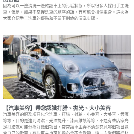
因為可以一邊清洗一邊確認車上的污垢狀態，所以很多人採用手工洗
車。但是，如果不掌握洗車的順序的話，有可能會損傷車身。這次為
大家介紹手工洗車的優點和不留下劃痕的清洗步驟。
【汽車美容】帶您認識打腊、拋光、大小美容
汽車美容的服務項目包含洗車、打腊、封釉、小美容、大美容、鍍膜
等等，目的是達到清潔、光澤提升、漆面維護等等，不過有些店家光
是打腊就可能分為好幾個項目，常常讓車主弄不清楚究竟哪個項目適
合自己的愛車，有些車主也可能擔心會不會受騙，這一次我們將從材