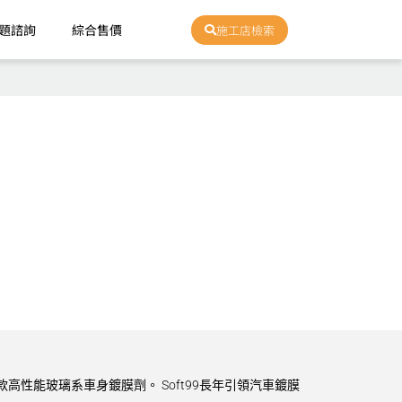
題諮詢
綜合售價
施工店檢索
款高性能玻璃系車身鍍膜劑。 Soft99長年引領汽車鍍膜