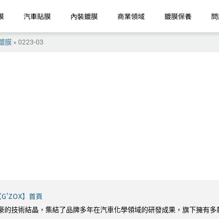
膜
汽車貼膜
內裝鍍膜
商業領域
鍍膜保養
問
鍍膜
»
0223-03
'ZOX】首頁
9 最引以為豪的技術結晶，集結了品牌多年在汽車化學領域的研發成果，旗下擁有多