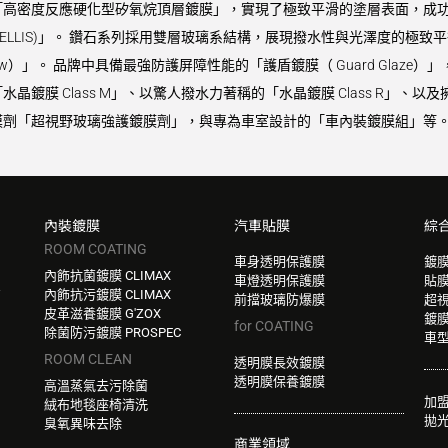
高密度反應硬化型矽氧烷頂層鍍膜」，實現了極致平滑的塗層表面，成功同
VELLIS)」。 鑽石系列採用雙層玻璃系結構，展現撥水性與光澤度的極致平
Glow）」。 品牌中具備最強防護屏障性能的「護盾鍍膜（ Guard Gla
鍍膜 Class M」、以驚人撥水力著稱的「水晶鍍膜 Class R」、以及
劑「超視野玻璃強護鍍膜劑」，與專為車室設計的「車內裝鍍膜組」等。 
內裝鍍膜
汽車貼膜
綜
ROOM COATING
車身透明保護膜
鍍
內飾抗菌鍍膜 CLIMAX
車燈透明保護膜
貼
W
內飾抗污鍍膜 CLIMAX
前擋玻璃防爆膜
超
皮革滋養鍍膜 G'ZOX
鍍
for COATING
除菌防污鍍膜 PROSPEC
車
ROOM CLEAN
透明膜長效鍍膜
透明膜保養鍍膜
高溫蒸氣去污除菌
加
絨布地毯座椅清洗
拋
臭氧異味去除
商業領域