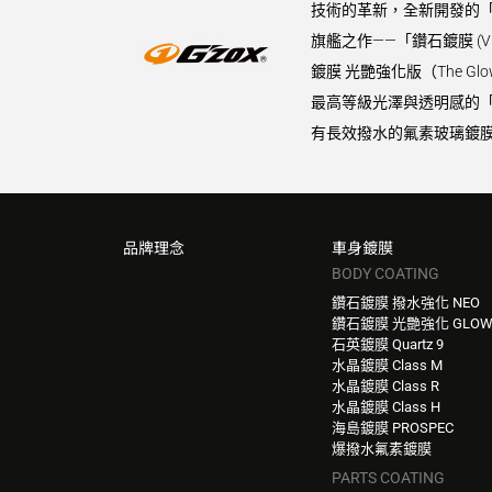
技術的革新，全新開發的「
旗艦之作——「鑽石鍍膜 (
鍍膜 光艷強化版（The 
最高等級光澤與透明感的「水晶
有長效撥水的氟素玻璃鍍膜
品牌理念
車身鍍膜
BODY COATING
鑽石鍍膜 撥水強化 NEO
鑽石鍍膜 光艷強化 GLO
石英鍍膜 Quartz 9
水晶鍍膜 Class M
水晶鍍膜 Class R
水晶鍍膜 Class H
海島鍍膜 PROSPEC
爆撥水氟素鍍膜
PARTS COATING