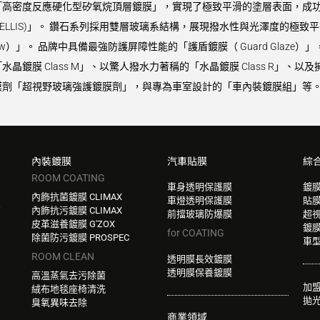
高密度反應硬化型矽氧烷頂層鍍膜」，實現了極致平滑的塗層表面，成功同
VELLIS)」。 鑽石系列採用雙層玻璃系結構，展現撥水性與光澤度的極致平
Glow）」。 品牌中具備最強防護屏障性能的「護盾鍍膜（ Guard Gla
鍍膜 Class M」、以驚人撥水力著稱的「水晶鍍膜 Class R」、以及
劑「超視野玻璃強護鍍膜劑」，與專為車室設計的「車內裝鍍膜組」等。 
內裝鍍膜
汽車貼膜
綜
ROOM COATING
車身透明保護膜
鍍
內飾抗菌鍍膜 CLIMAX
車燈透明保護膜
貼
W
內飾抗污鍍膜 CLIMAX
前擋玻璃防爆膜
超
皮革滋養鍍膜 G'ZOX
鍍
for COATING
除菌防污鍍膜 PROSPEC
車
ROOM CLEAN
透明膜長效鍍膜
透明膜保養鍍膜
高溫蒸氣去污除菌
加
絨布地毯座椅清洗
拋
臭氧異味去除
商業領域