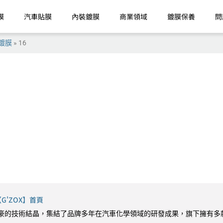
膜
汽車貼膜
內裝鍍膜
商業領域
鍍膜保養
問
鍍膜
»
16
'ZOX】首頁
9 最引以為豪的技術結晶，集結了品牌多年在汽車化學領域的研發成果，旗下擁有多