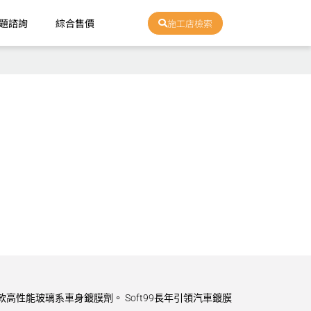
題諮詢
綜合售價
施工店檢索
款高性能玻璃系車身鍍膜劑。 Soft99長年引領汽車鍍膜