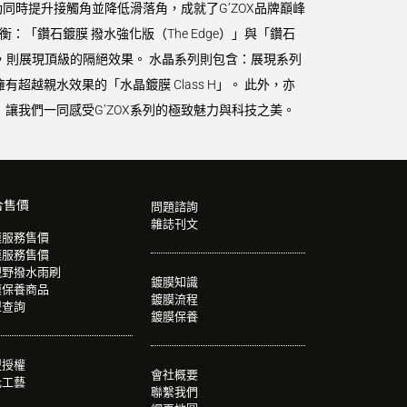
時提升接觸角並降低滑落角，成就了G’ZOX品牌巔峰
衡：「鑽石鍍膜 撥水強化版（The Edge）」與「鑽石
ze）」，則展現頂級的隔絕效果。 水晶系列則包含：展現系列
擁有超越親水效果的「水晶鍍膜 Class H」。 此外，亦
讓我們一同感受G’ZOX系列的極致魅力與科技之美。
合售價
問題諮詢
雜誌刊文
膜服務售價
膜服務售價
視野撥水雨刷
鍍膜知識
膜保養商品
鍍膜流程
型查詢
鍍膜保養
盟授權
會社概要
光工藝
聯繫我們