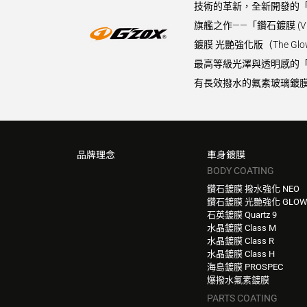
技術的革新，全新開發的「
旗艦之作——「鑽石鍍膜 (
鍍膜 光艷強化版（The 
最高等級光澤與透明感的「水晶
有長效撥水的氟素玻璃鍍膜
品牌理念
車身鍍膜
BODY COATING
鑽石鍍膜 撥水強化 NEO
鑽石鍍膜 光艷強化 GLO
石英鍍膜 Quartz 9
水晶鍍膜 Class M
水晶鍍膜 Class R
水晶鍍膜 Class H
海島鍍膜 PROSPEC
爆撥水氟素鍍膜
PARTS COATING