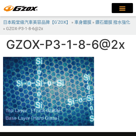
日本殿堂級汽車美容品牌【G’ZOX】
»
車身鍍膜
»
鑽石鍍膜 撥水強化
»
GZOX-P3-1-8-6@2x
GZOX-P3-1-8-6@2x