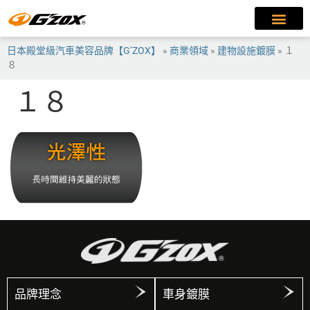
日本殿堂級汽車美容品牌【G’ZOX】
»
商業領域
»
建物設施鍍膜
»
１
８
１８
品牌理念
車身鍍膜