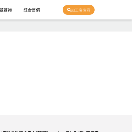
題諮詢
綜合售價
施工店檢索