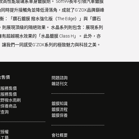
款高性能玻璃系車身鍍膜劑。 Soft99長年引領汽車鍍膜
時提升接觸角並降低滑落角，成就了G’ZOX品牌巔峰
衡：「鑽石鍍膜 撥水強化版（The Edge）」與「鑽石
ze）」，則展現頂級的隔絕效果。 水晶系列則包含：展現系列
擁有超越親水效果的「水晶鍍膜 Class H」。 此外，亦
讓我們一同感受G’ZOX系列的極致魅力與科技之美。
合售價
問題諮詢
雜誌刊文
膜服務售價
膜服務售價
視野撥水雨刷
鍍膜知識
膜保養商品
鍍膜流程
型查詢
鍍膜保養
盟授權
會社概要
光工藝