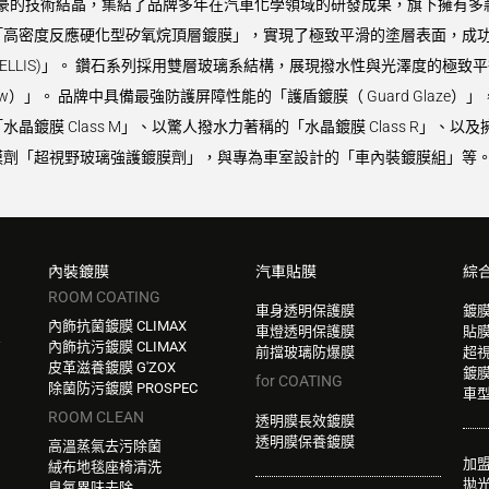
9 最引以為豪的技術結晶，集結了品牌多年在汽車化學領域的研發成果，旗下擁有多
高密度反應硬化型矽氧烷頂層鍍膜」，實現了極致平滑的塗層表面，成功同
VELLIS)」。 鑽石系列採用雙層玻璃系結構，展現撥水性與光澤度的極致平
Glow）」。 品牌中具備最強防護屏障性能的「護盾鍍膜（ Guard Gla
鍍膜 Class M」、以驚人撥水力著稱的「水晶鍍膜 Class R」、以及
劑「超視野玻璃強護鍍膜劑」，與專為車室設計的「車內裝鍍膜組」等。 
內裝鍍膜
汽車貼膜
綜
ROOM COATING
車身透明保護膜
鍍
內飾抗菌鍍膜 CLIMAX
車燈透明保護膜
貼
W
內飾抗污鍍膜 CLIMAX
前擋玻璃防爆膜
超
皮革滋養鍍膜 G'ZOX
鍍
for COATING
除菌防污鍍膜 PROSPEC
車
ROOM CLEAN
透明膜長效鍍膜
透明膜保養鍍膜
高溫蒸氣去污除菌
加
絨布地毯座椅清洗
拋
臭氧異味去除