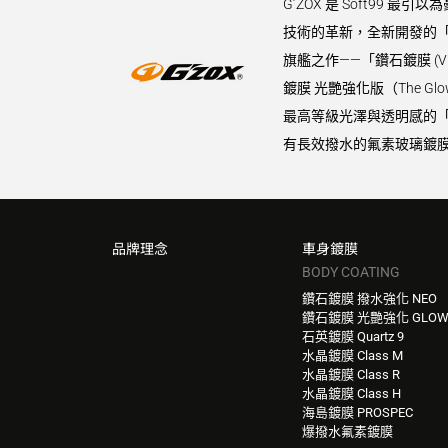
G’ZOX 是 Soft9
技術的革新，全新開發的「
旗艦之作——「鑽石鍍膜 (
鍍膜 光艷強化版（The 
最高等級光澤與透明感的「水晶
有長效撥水的氟素玻璃鍍膜
品牌理念
車身鍍膜
BODY COATING
鑽石鍍膜 撥水強化 NEO
鑽石鍍膜 光艷強化 GLO
石英鍍膜 Quartz 9
水晶鍍膜 Class M
水晶鍍膜 Class R
水晶鍍膜 Class H
海島鍍膜 PROSPEC
爆撥水氟素鍍膜