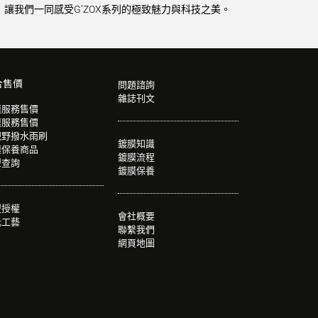
讓我們一同感受G’ZOX系列的極致魅力與科技之美。
合售價
問題諮詢
雜誌刊文
膜服務售價
膜服務售價
視野撥水雨刷
鍍膜知識
膜保養商品
鍍膜流程
型查詢
鍍膜保養
盟授權
會社概要
光工藝
聯繫我們
網頁地圖