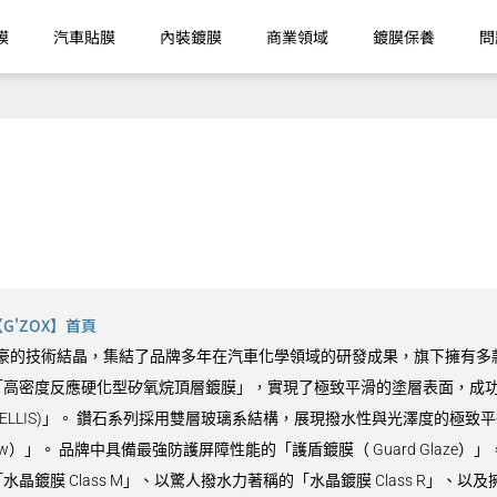
膜
汽車貼膜
內裝鍍膜
商業領域
鍍膜保養
問
'ZOX】首頁
9 最引以為豪的技術結晶，集結了品牌多年在汽車化學領域的研發成果，旗下擁有多
高密度反應硬化型矽氧烷頂層鍍膜」，實現了極致平滑的塗層表面，成功同
VELLIS)」。 鑽石系列採用雙層玻璃系結構，展現撥水性與光澤度的極致平
Glow）」。 品牌中具備最強防護屏障性能的「護盾鍍膜（ Guard Gla
鍍膜 Class M」、以驚人撥水力著稱的「水晶鍍膜 Class R」、以及