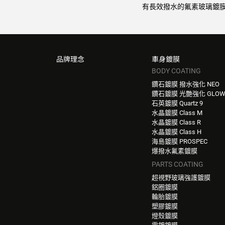
有長效撥水的氟素玻璃鍍膜
品牌理念
車身鍍膜
BODY COATING
鑽石鍍膜 撥水強化 NEO
鑽石鍍膜 光艷強化 GLO
石英鍍膜 Quartz 9
水晶鍍膜 Class M
水晶鍍膜 Class R
水晶鍍膜 Class H
海島鍍膜 PROSPEC
爆撥水氟素鍍膜
PARTS COATING
超視野玻璃強護鍍膜
鋁圈鍍膜
輪胎鍍膜
塑膠鍍膜
燈殼鍍膜