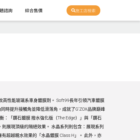
題諮詢
綜合售價
施工店檢索
款高性能玻璃系車身鍍膜劑。 Soft99長年引領汽車鍍膜
時提升接觸角並降低滑落角，成就了G’ZOX品牌巔峰
衡：「鑽石鍍膜 撥水強化版（The Edge）」與「鑽石
ze）」，則展現頂級的隔絕效果。 水晶系列則包含：展現系列
擁有超越親水效果的「水晶鍍膜 Class H」。 此外，亦