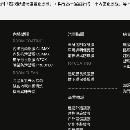
劑「超視野玻璃強護鍍膜劑」，與專為車室設計的「車內裝鍍膜組」等。 
內裝鍍膜
汽車貼膜
綜
ROOM COATING
車身透明保護膜
鍍
內飾抗菌鍍膜 CLIMAX
車燈透明保護膜
貼
W
內飾抗污鍍膜 CLIMAX
前擋玻璃防爆膜
超
皮革滋養鍍膜 G'ZOX
鍍
for COATING
除菌防污鍍膜 PROSPEC
車
ROOM CLEAN
透明膜長效鍍膜
透明膜保養鍍膜
高溫蒸氣去污除菌
加
絨布地毯座椅清洗
拋
臭氧異味去除
商業領域
建物外牆鍍膜
建物設施鍍膜
戶外設備鍍膜
劣化塗裝鍍膜
重機鍍膜